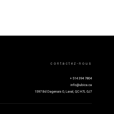
contactez-nous
+ 514 394 7804
info@ubica.ca
1597 Bd Dagenais O, Laval, QC H7L 0J7