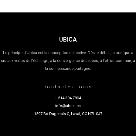
UBICA
Le principe d'Ubica est la conception collective. Dès le début, la pratique a
cru aux vertus de l'échange, à la convergence des idées, à l'effort commun, à
la connaissance partagée.
contactez-nous
+ 514 394 7804
info@ubica.ca
1597 Bd Dagenais O, Laval, QC H7L 0J7