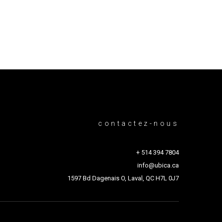
contactez-nous
+ 514 394 7804
info@ubica.ca
1597 Bd Dagenais O, Laval, QC H7L 0J7