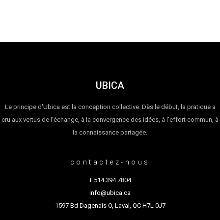
UBICA
Le principe d'Ubica est la conception collective. Dès le début, la pratique a
cru aux vertus de l'échange, à la convergence des idées, à l'effort commun, à
la connaissance partagée.
contactez-nous
+ 514 394 7804
info@ubica.ca
1597 Bd Dagenais O, Laval, QC H7L 0J7