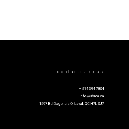
contactez-nous
+ 514 394 7804
info@ubica.ca
1597 Bd Dagenais O, Laval, QC H7L 0J7