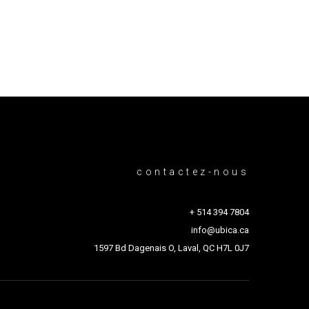
contactez-nous
+ 514 394 7804
info@ubica.ca
1597 Bd Dagenais O, Laval, QC H7L 0J7