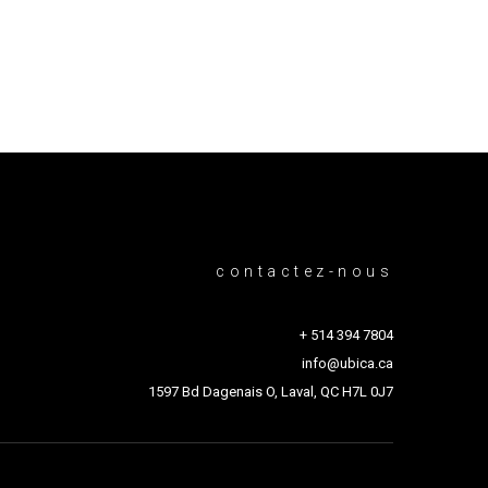
contactez-nous
+ 514 394 7804
info@ubica.ca
1597 Bd Dagenais O, Laval, QC H7L 0J7