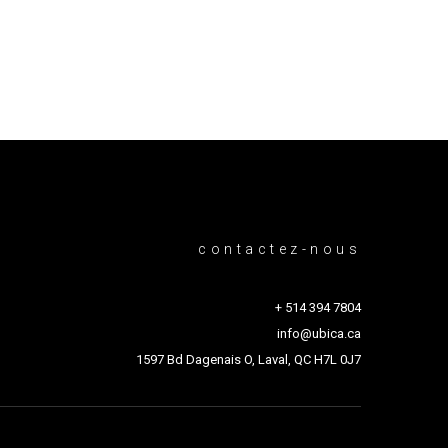
contactez-nous
+ 514 394 7804
info@ubica.ca
1597 Bd Dagenais O, Laval, QC H7L 0J7